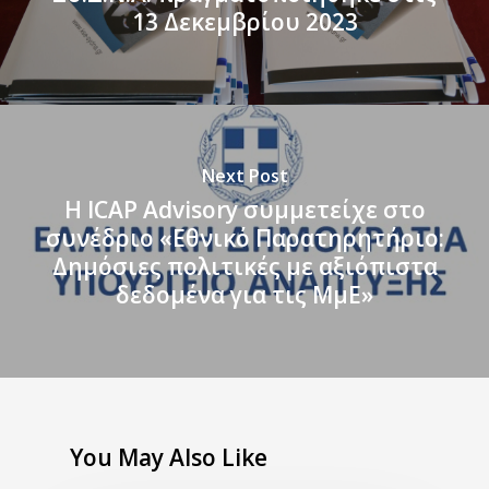
13 Δεκεμβρίου 2023
Next Post
H ICAP Advisory συμμετείχε στο
συνέδριο «Εθνικό Παρατηρητήριο:
Δημόσιες πολιτικές με αξιόπιστα
δεδομένα για τις ΜμΕ»
You May Also Like