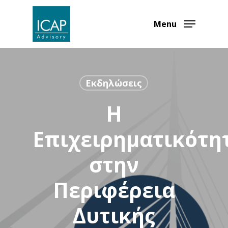
Skip
to
Menu
main
content
Εκδηλώσεις
Η
Επιχειρηματικότη
στην
Περιφέρεια
Δυτικής