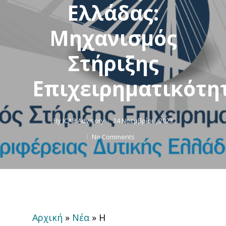
Ελλάδας:
Μηχανισμός
Στήριξης
Επιχειρηματικότη
By
ICAP Advisory
24 Νοεμβρίου, 2023
No Comments
Αρχική
»
Νέα
»
Η