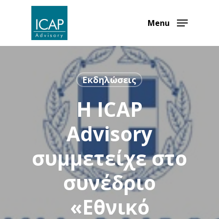
Skip
to
Menu
main
content
Εκδηλώσεις
H ICAP
Advisory
συμμετείχε στο
συνέδριο
«Εθνικό