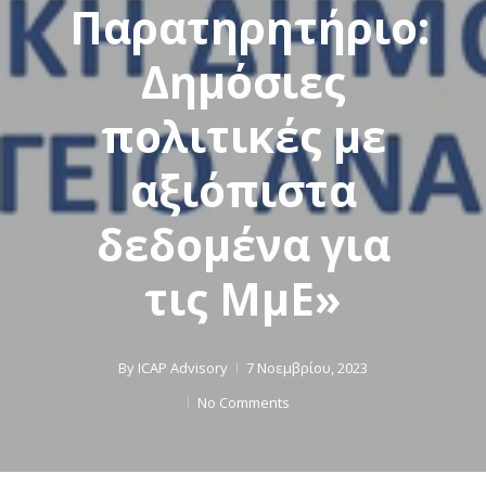
Παρατηρητήριο:
Δημόσιες
πολιτικές με
αξιόπιστα
δεδομένα για
τις ΜμΕ»
By
ICAP Advisory
7 Νοεμβρίου, 2023
No Comments