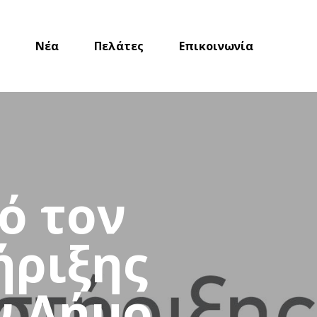
Νέα
Πελάτες
Επικοινωνία
ό τον
ήριξης
ν Δήμο