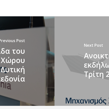
Previous Post
Next Post
ίδα του
Ανοικτ
 Χώρου
εκδήλω
 Δυτική
Τρίτη 
εδονία