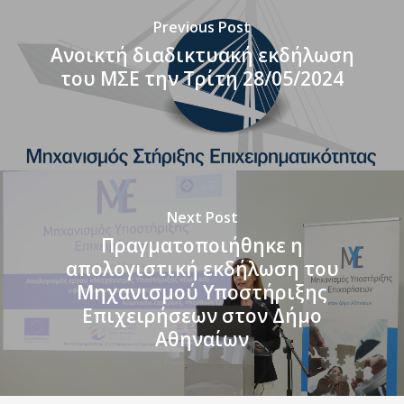
Previous Post
Ανοικτή διαδικτυακή εκδήλωση
του ΜΣΕ την Τρίτη 28/05/2024
Next Post
Πραγματοποιήθηκε η
απολογιστική εκδήλωση του
Μηχανισμού Υποστήριξης
Επιχειρήσεων στον Δήμο
Αθηναίων