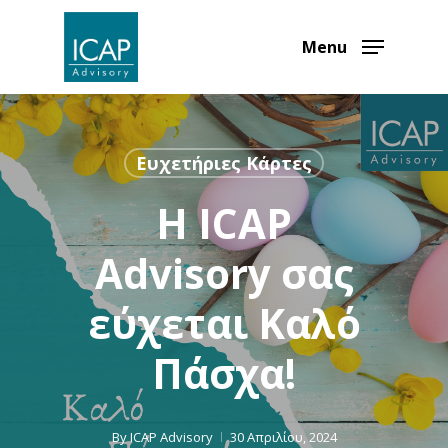
Skip
to
Menu
main
content
Ευχετήριες Κάρτες
H ICAP
Advisory σας
εύχεται Καλό
Πάσχα!
By
ICAP Advisory
30 Απριλίου, 2024