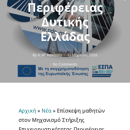
Περιφέρειας
Δυτικής
Ελλάδας
By
ICAP Advisory
12 Μαρτίου, 2026
No Comments
Αρχική
»
Νέα
»
Επίσκεψη μαθητών
στον Μηχανισμό Στήριξης
Επιχειρηματικότητας Περιφέρειας