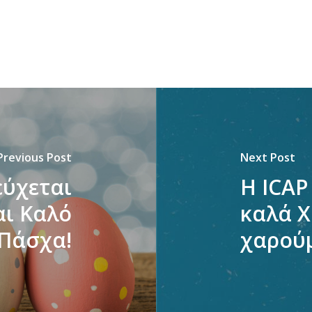
Previous Post
Next Post
εύχεται
H ICAP
αι Καλό
καλά Χ
Πάσχα!
χαρούμ