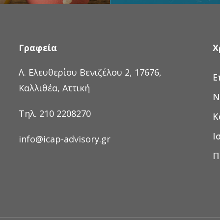
Γραφεία
Χ
Λ. Ελευθερίου Βενιζέλου 2, 17676,
Ε
Καλλιθέα, Αττική
Ν
Τηλ. 210 2208270
Κ
Ι
info@icap-advisory.gr
Π