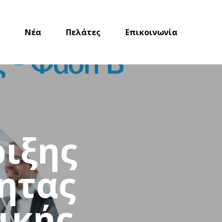
Νέα
Πελάτες
Επικοινωνία
ιξης
ητας
ικής