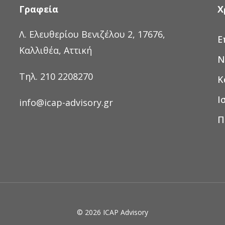
Γραφεία
Χ
Λ. Ελευθερίου Βενιζέλου 2, 17676,
Ε
Καλλιθέα, Αττική
Ν
Τηλ. 210 2208270
Κ
Ι
info@icap-advisory.gr
Π
© 2026 ICAP Advisory